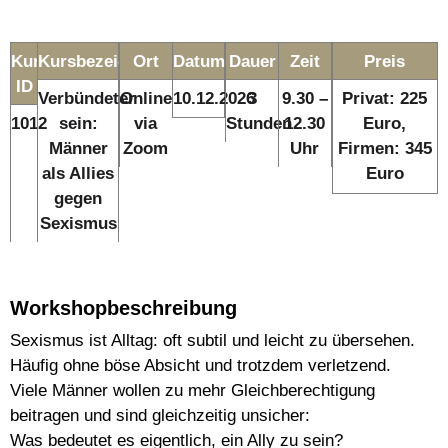
Kurs-
Kursbezeichnung
Ort
Datum
Dauer
Zeit
Preis
ID
Verbündeter
Online
10.12.2026
3
9.30 –
Privat: 225
1012
sein:
via
Stunden
12.30
Euro,
Männer
Zoom
Uhr
Firmen: 345
als Allies
Euro
gegen
Sexismus
Workshopbeschreibung
Sexismus ist Alltag: oft subtil und leicht zu übersehen.
Häufig ohne böse Absicht und trotzdem verletzend.
Viele Männer wollen zu mehr Gleichberechtigung
beitragen und sind gleichzeitig unsicher:
Was bedeutet es eigentlich, ein Ally zu sein?