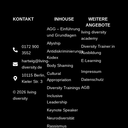
KONTAKT
INHOUSE
WEITERE
ANGEBOTE
AGG – Einführung
living diversity
und Grundlagen
academy
Allyship
Diversity Trainer:in
0172 900
Antidiskriminierungs-
Ausbildung
3552
Kodex
E-Learning
hartwig@living-
Body Shaming
diversity.de
Impressum
Cultural
10115 Berlin,
Datenschutz
Appropriation
Kieler Str. 3
AGB
Diversity Trainings
© 2026 living
Inclusive
diversity
Leadership
Keynote Speaker
Neurodiversität
Rassismus