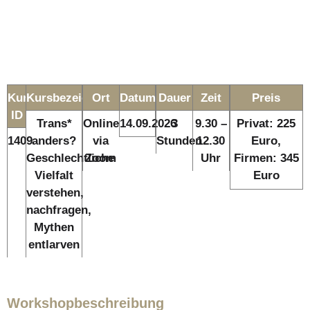
Kurs-
Kursbezeichnung
Ort
Datum
Dauer
Zeit
Preis
ID
Trans*
Online
14.09.2026
3
9.30 –
Privat: 225
1409
anders?
via
Stunden
12.30
Euro,
Geschlechtliche
Zoom
Uhr
Firmen: 345
Vielfalt
Euro
verstehen,
nachfragen,
Mythen
entlarven
Workshopbeschreibung