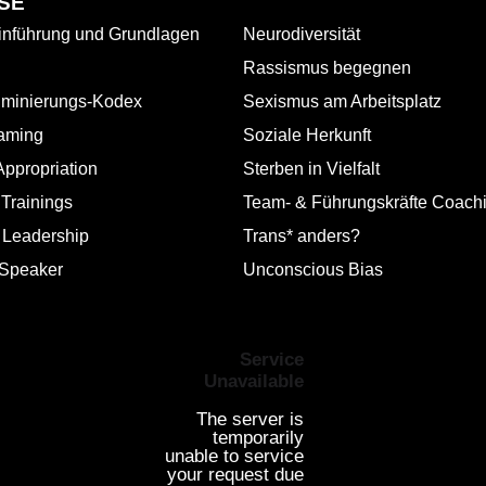
SE
nführung und Grundlagen
Neurodiversität
Rassismus begegnen
riminierungs-Kodex
Sexismus am Arbeitsplatz
aming
Soziale Herkunft
Appropriation
Sterben in Vielfalt
 Trainings
Team- & Führungskräfte Coach
e Leadership
Trans* anders?
 Speaker
Unconscious Bias
Service
Unavailable
The server is
temporarily
unable to service
your request due