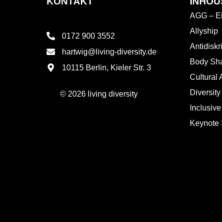
KONTAKT
INHOU
AGG – Ei
Allyship
0172 900 3552
Antidisk
hartwig@living-diversity.de
Body Sh
10115 Berlin, Kieler Str. 3
Cultural 
Diversity
© 2026 living diversity
Inclusiv
Keynote