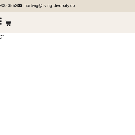
900 3552
hartwig@living-diversity.de
G“