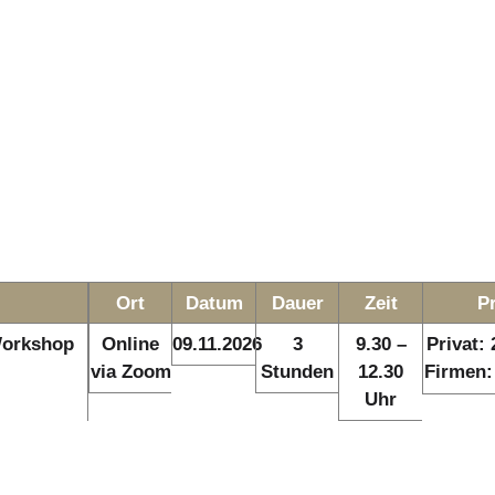
Ort
Datum
Dauer
Zeit
P
Workshop
Online
09.11.2026
3
9.30 –
Privat:
via Zoom
Stunden
12.30
Firmen:
Uhr